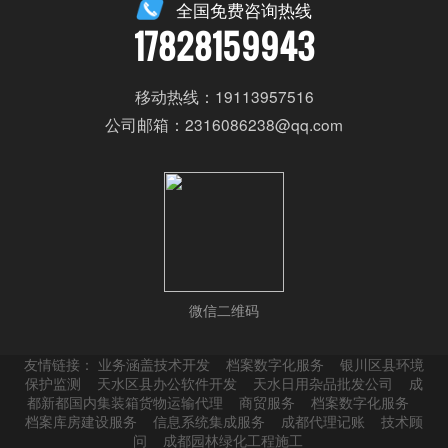
全国免费咨询热线
17828159943
移动热线：19113957516
公司邮箱：2316086238@qq.com
微信二维码
友情链接：
业务涵盖技术开发
档案数字化服务
银川区县环境
保护监测
天水区县办公软件开发
天水日用杂品批发公司
成
都新都国内集装箱货物运输代理
商贸服务
档案数字化服务
档案库房建设服务
信息系统集成服务
成都代理记账
技术顾
问
成都园林绿化工程施工