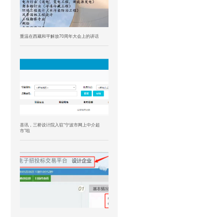
重温在西藏和平解放70周年大会上的讲话
喜讯，三桥设计院入驻“宁波市网上中介超
市”啦