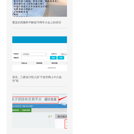
重温在西藏和平解放70周年大会上的讲话
喜讯，三桥设计院入驻“宁波市网上中介超
市”啦