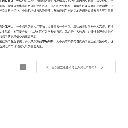
够
。评估师在工作中接触到大量的市场信息，包括区域内的交易量、成交价格、租
洞察市场
提炼，能够揭示出当前市场的热点区域、潜在的投资机会、风险点以及未来的发展趋势。这
行投资组合优化、金融机构进行风险管理以及政府部门制定房地产调控政策都具有至关重要
提升
上。一个成熟的房地产市场，必然需要一个高效、透明的评估体系作为支撑。精准
效率
优化配置，从而提升整个市场的运行效率和健康度。无论是个人购房、企业投资还是金融机
构成了其决策信心的重要来源。
易提供了客观依据，并以其深刻的
，为各类市场参与者提供了宝贵的决策参考。这
市场洞察
动房地产市场稳健发展的重要力量。
四川会议展览服务如何助力房地产营销？