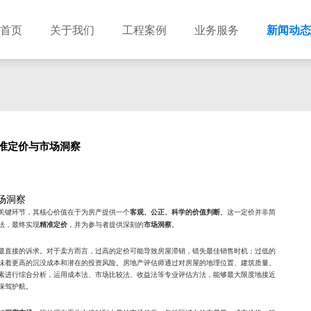
首页
关于我们
工程案例
业务服务
新闻动态
准定价与市场洞察
场洞察
关键环节，其核心价值在于为房产提供一个
。这一定价并非简
客观、公正、科学的价值判断
法，最终实现
，并为参与者提供深刻的
。
精准定价
市场洞察
最直接的诉求。对于卖方而言，过高的定价可能导致房屋滞销，错失最佳销售时机；过低的
味着更高的沉没成本和潜在的投资风险。房地产评估师通过对房屋的地理位置、建筑质量、
素进行综合分析，运用成本法、市场比较法、收益法等专业评估方法，能够最大限度地接近
保驾护航。