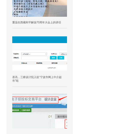
重温在西藏和平解放70周年大会上的讲话
喜讯，三桥设计院入驻“宁波市网上中介超
市”啦