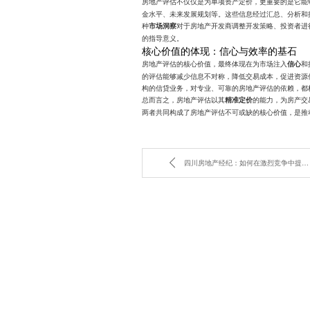
房地产评估不仅仅是为单项资产定价，更重要的是它能
金水平、未来发展规划等。这些信息经过汇总、分析和
种
对于房地产开发商调整开发策略、投资者进
市场洞察
的指导意义。
核心价值的体现：信心与效率的基石
房地产评估的核心价值，最终体现在为市场注入
和
信心
的评估能够减少信息不对称，降低交易成本，促进资源
构的信贷业务，对专业、可靠的房地产评估的依赖，都
总而言之，房地产评估以其
的能力，为房产交
精准定价
两者共同构成了房地产评估不可或缺的核心价值，是推
四川房地产经纪：如何在激烈竞争中提供增值服务？